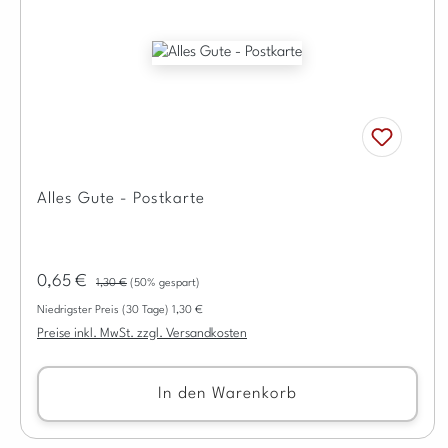
Alles Gute - Postkarte
Regulärer Preis:
Verkaufspreis:
0,65 €
1,30 €
(50% gespart)
Niedrigster Preis (30 Tage) 1,30 €
Preise inkl. MwSt. zzgl. Versandkosten
In den Warenkorb