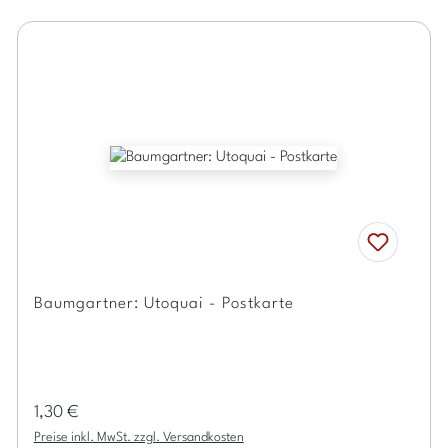
Baumgartner: Utoquai - Postkarte
Regulärer Preis:
1,30 €
Preise inkl. MwSt. zzgl. Versandkosten