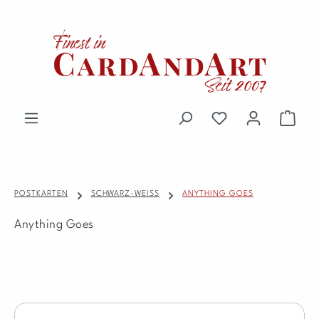
Zum Hauptinhalt springen
Du hast 0 Produkte 
Waren
POSTKARTEN
SCHWARZ-WEISS
ANYTHING GOES
Anything Goes