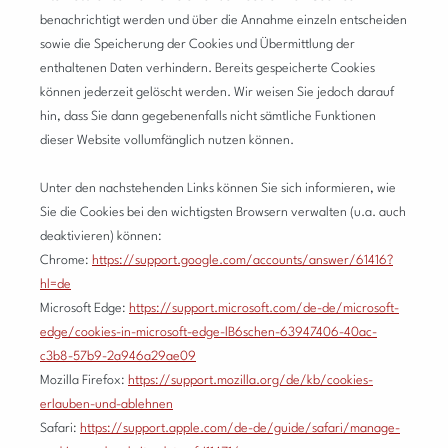
benachrichtigt werden und über die Annahme einzeln entscheiden
sowie die Speicherung der Cookies und Übermittlung der
enthaltenen Daten verhindern. Bereits gespeicherte Cookies
können jederzeit gelöscht werden. Wir weisen Sie jedoch darauf
hin, dass Sie dann gegebenenfalls nicht sämtliche Funktionen
dieser Website vollumfänglich nutzen können.
Unter den nachstehenden Links können Sie sich informieren, wie
Sie die Cookies bei den wichtigsten Browsern verwalten (u.a. auch
deaktivieren) können:
Chrome:
https://support.google.com/accounts/answer/61416?
hl=de
Microsoft Edge:
https://support.microsoft.com/de-de/microsoft-
edge/cookies-in-microsoft-edge-lB6schen-63947406-40ac-
c3b8-57b9-2a946a29ae09
Mozilla Firefox:
https://support.mozilla.org/de/kb/cookies-
erlauben-und-ablehnen
Safari:
https://support.apple.com/de-de/guide/safari/manage-