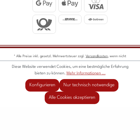
* Alle Preise inkl. gesetzl. Mehrwertsteuer zzgl.
Versandkosten
, wenn nicht
anders beschrieben.
Diese Website verwendet Cookies, um eine bestmögliche Erfahrung
KONZEPTION & GESTALTUNG · CARDANDART · © 2026 CARDANDART
bieten zu können.
Mehr Informationen ...
Vertrag widerrufen
Konfigurieren
Nur technisch notwendige
Widerruf
Datenschutz
AGB
Impressum
Alle Cookies akzeptieren