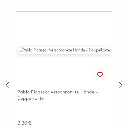
Produktgalerie überspringen
Pablo Picasso: Verschränkte Hände -
Doppelkarte
Regulärer Preis:
3,30 €