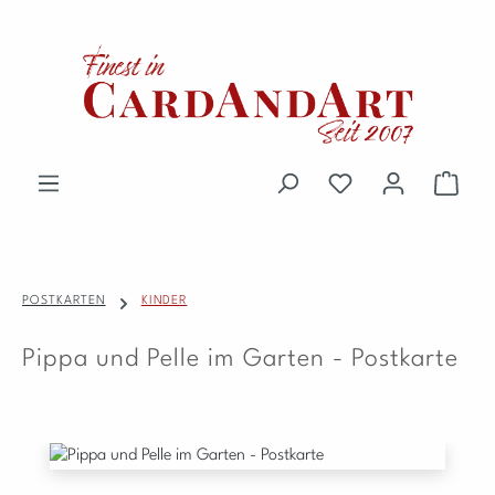
Zum Hauptinhalt springen
Du hast 0 Produkte 
Waren
POSTKARTEN
KINDER
Pippa und Pelle im Garten - Postkarte
Bildergalerie überspringen