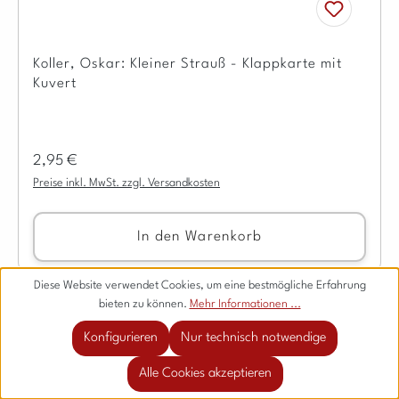
Koller, Oskar: Kleiner Strauß - Klappkarte mit
Kuvert
Regulärer Preis:
2,95 €
Preise inkl. MwSt. zzgl. Versandkosten
In den Warenkorb
Diese Website verwendet Cookies, um eine bestmögliche Erfahrung
bieten zu können.
Mehr Informationen ...
Konfigurieren
Nur technisch notwendige
Alle Cookies akzeptieren