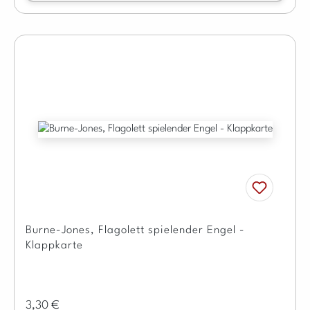
Burne-Jones, Flagolett spielender Engel -
Klappkarte
Regulärer Preis:
3,30 €