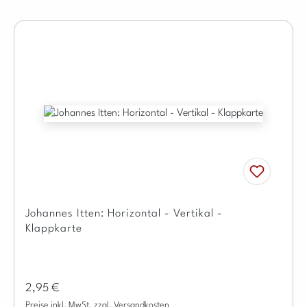
Johannes Itten: Horizontal - Vertikal -
Klappkarte
Regulärer Preis:
2,95 €
Preise inkl. MwSt. zzgl. Versandkosten