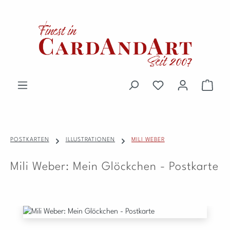
Zum Hauptinhalt springen
Du hast 0 Produkte 
Waren
POSTKARTEN
ILLUSTRATIONEN
MILI WEBER
Mili Weber: Mein Glöckchen - Postkarte
Bildergalerie überspringen