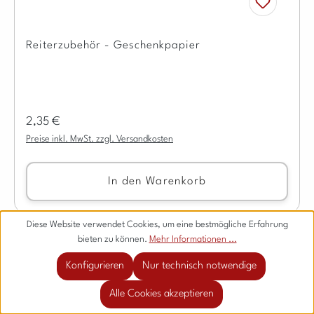
Reiterzubehör - Geschenkpapier
Regulärer Preis:
2,35 €
Preise inkl. MwSt. zzgl. Versandkosten
In den Warenkorb
Diese Website verwendet Cookies, um eine bestmögliche Erfahrung
bieten zu können.
Mehr Informationen ...
Konfigurieren
Nur technisch notwendige
Alle Cookies akzeptieren