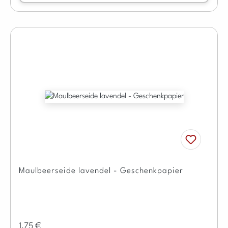
Maulbeerseide lavendel - Geschenkpapier
Regulärer Preis:
1,75 €