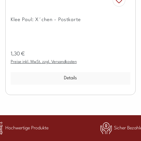
Klee Paul: X´chen - Postkarte
Regulärer Preis:
1,30 €
Preise inkl. MwSt. zzgl. Versandkosten
Details
Hochwertige Produkte
Sicher Bezahl