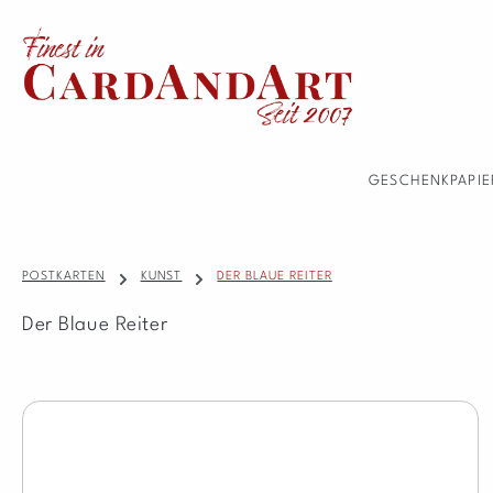
 Hauptinhalt springen
Zur Suche springen
Zur Hauptnavigation springen
GESCHENKPAPIE
POSTKARTEN
KUNST
DER BLAUE REITER
Der Blaue Reiter