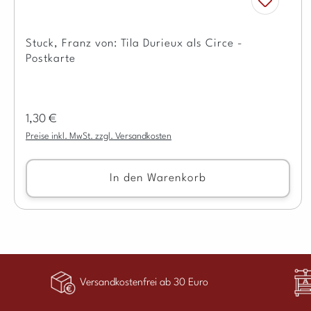
Stuck, Franz von: Tila Durieux als Circe -
Postkarte
Regulärer Preis:
1,30 €
Preise inkl. MwSt. zzgl. Versandkosten
In den Warenkorb
Versandkostenfrei ab 30 Euro