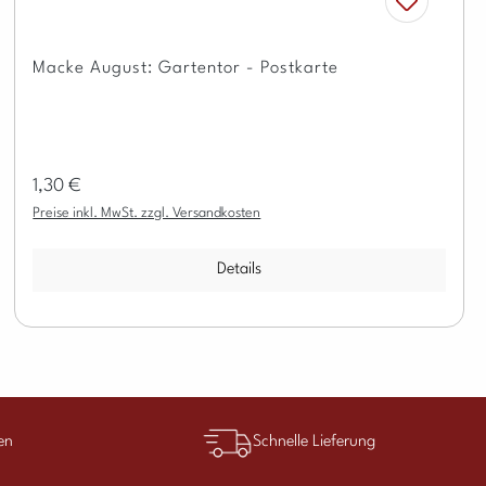
Macke August: Gartentor - Postkarte
Regulärer Preis:
1,30 €
Preise inkl. MwSt. zzgl. Versandkosten
Details
en
Schnelle Lieferung