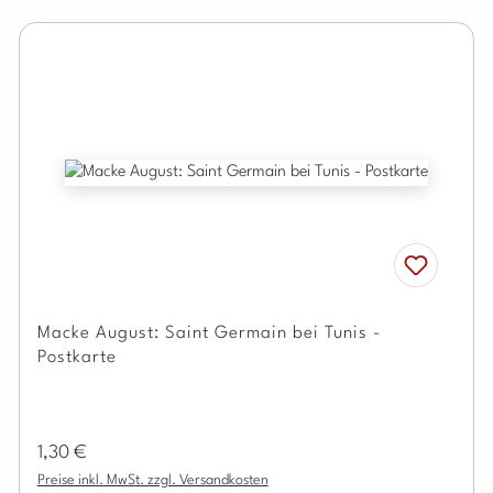
Macke August: Saint Germain bei Tunis -
Postkarte
Regulärer Preis:
1,30 €
Preise inkl. MwSt. zzgl. Versandkosten