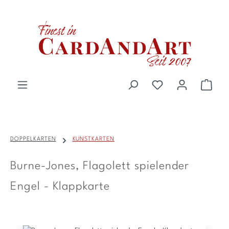
Zum Hauptinhalt springen
Du hast 0 Produkte 
Waren
DOPPELKARTEN
KUNSTKARTEN
Burne-Jones, Flagolett spielender
Engel - Klappkarte