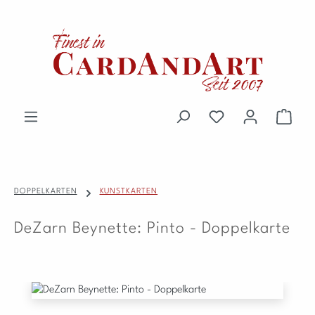
Zum Hauptinhalt springen
Du hast 0 Produkte 
Waren
DOPPELKARTEN
KUNSTKARTEN
DeZarn Beynette: Pinto - Doppelkarte
Bildergalerie überspringen