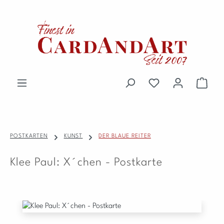
Zum Hauptinhalt springen
Du hast 0 Produkte 
Waren
POSTKARTEN
KUNST
DER BLAUE REITER
Klee Paul: X´chen - Postkarte
Bildergalerie überspringen