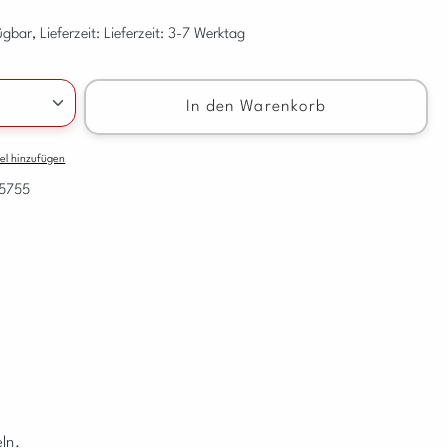
gbar, Lieferzeit: Lieferzeit: 3-7 Werktag
nzahl: Gib den gewünschten Wert ein oder benu
In den Warenkorb
el hinzufügen
k5755
ln.