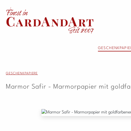
 Hauptinhalt springen
Zur Suche springen
Zur Hauptnavigation springen
GESCHENKPAPIE
GESCHENKPAPIERE
Marmor Safir - Marmorpapier mit goldf
Bildergalerie überspringen