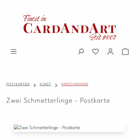
Zum Hauptinhalt springen
Du hast 0 Produkte 
Waren
POSTKARTEN
KUNST
VERSCHIEDENE
Zwei Schmetterlinge - Postkarte
Bildergalerie überspringen