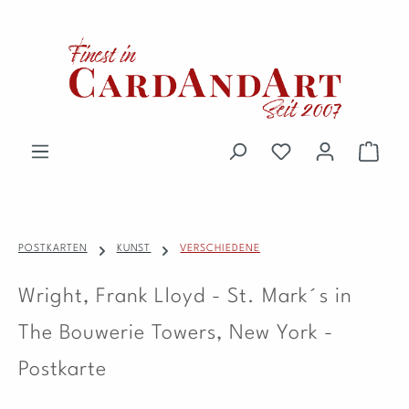
Zum Hauptinhalt springen
Du hast 0 Produkte 
Waren
POSTKARTEN
KUNST
VERSCHIEDENE
Wright, Frank Lloyd - St. Mark´s in
The Bouwerie Towers, New York -
Postkarte