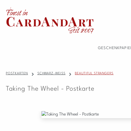
 Hauptinhalt springen
Zur Suche springen
Zur Hauptnavigation springen
GESCHENKPAPIE
POSTKARTEN
SCHWARZ-WEISS
BEAUTIFUL STRANGERS
Taking The Wheel - Postkarte
Bildergalerie überspringen