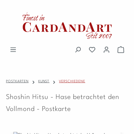
Zum Hauptinhalt springen
Du hast 0 Produkte 
Waren
POSTKARTEN
KUNST
VERSCHIEDENE
Shoshin Hitsu - Hase betrachtet den
Vollmond - Postkarte