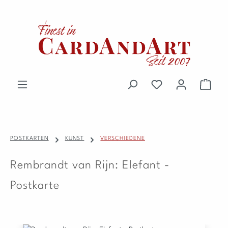
Zum Hauptinhalt springen
Du hast 0 Produkte 
Waren
POSTKARTEN
KUNST
VERSCHIEDENE
Rembrandt van Rijn: Elefant -
Postkarte