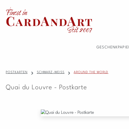
 Hauptinhalt springen
Zur Suche springen
Zur Hauptnavigation springen
GESCHENKPAPIE
POSTKARTEN
SCHWARZ-WEISS
AROUND THE WORLD
Quai du Louvre - Postkarte
Bildergalerie überspringen