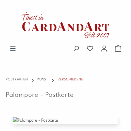
Zum Hauptinhalt springen
Du hast 0 Produkte 
Waren
POSTKARTEN
KUNST
VERSCHIEDENE
Palampore - Postkarte
Bildergalerie überspringen