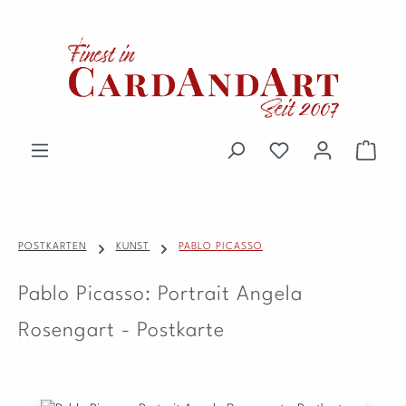
Zum Hauptinhalt springen
Du hast 0 Produkte 
Waren
POSTKARTEN
KUNST
PABLO PICASSO
Pablo Picasso: Portrait Angela
Rosengart - Postkarte