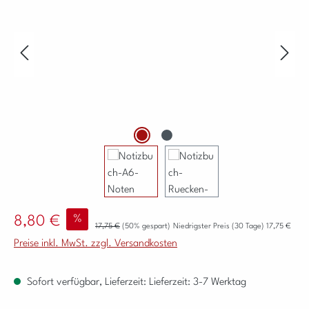
Verkaufspreis:
%
8,80 €
Regulärer Preis:
17,75 €
(50% gespart)
Niedrigster Preis (30 Tage) 17,75 €
Preise inkl. MwSt. zzgl. Versandkosten
Sofort verfügbar, Lieferzeit: Lieferzeit: 3-7 Werktag