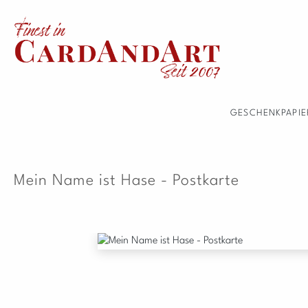
 Hauptinhalt springen
Zur Suche springen
Zur Hauptnavigation springen
GESCHENKPAPIE
Mein Name ist Hase - Postkarte
Bildergalerie überspringen