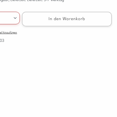
gbar, Lieferzeit: Lieferzeit: 3-7 Werktag
nzahl: Gib den gewünschten Wert ein oder benu
In den Warenkorb
el hinzufügen
103