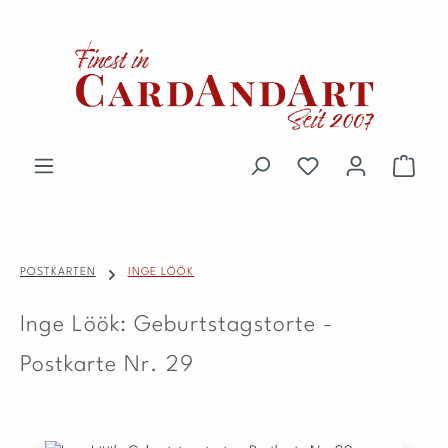
Zum Hauptinhalt springen
Du hast 0 Produkte 
Waren
POSTKARTEN
INGE LÖÖK
Inge Löök: Geburtstagstorte -
Postkarte Nr. 29