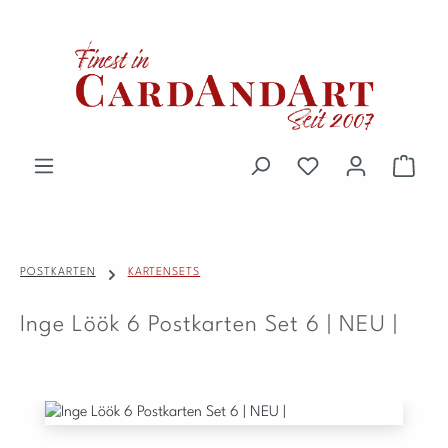
Zum Hauptinhalt springen
Du hast 0 Produkte 
Waren
POSTKARTEN
KARTENSETS
Inge Löök 6 Postkarten Set 6 | NEU |
Bildergalerie überspringen