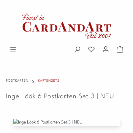
Zum Hauptinhalt springen
Du hast 0 Produkte 
Waren
POSTKARTEN
KARTENSETS
Inge Löök 6 Postkarten Set 3 | NEU |
Bildergalerie überspringen