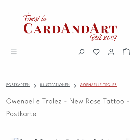
Zum Hauptinhalt springen
Du hast 0 Produkte 
Waren
POSTKARTEN
ILLUSTRATIONEN
GWENAELLE TROLEZ
Gwenaelle Trolez - New Rose Tattoo -
Postkarte