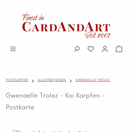
Zum Hauptinhalt springen
Du hast 0 Produkte 
Waren
POSTKARTEN
ILLUSTRATIONEN
GWENAELLE TROLEZ
Gwenaelle Trolez - Koi Karpfen -
Postkarte