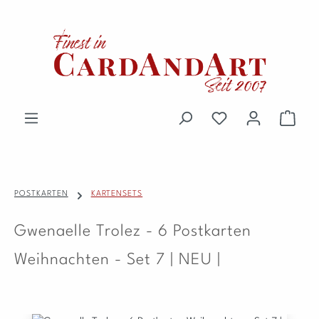
Zum Hauptinhalt springen
Du hast 0 Produkte 
Waren
POSTKARTEN
KARTENSETS
Gwenaelle Trolez - 6 Postkarten
Weihnachten - Set 7 | NEU |