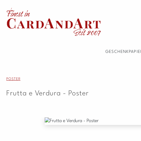
 Hauptinhalt springen
Zur Suche springen
Zur Hauptnavigation springen
GESCHENKPAPIE
POSTER
Frutta e Verdura - Poster
Bildergalerie überspringen