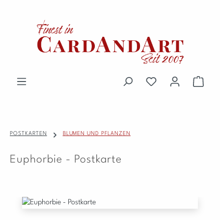
Zum Hauptinhalt springen
Du hast 0 Produkte 
Waren
POSTKARTEN
BLUMEN UND PFLANZEN
Euphorbie - Postkarte
Bildergalerie überspringen