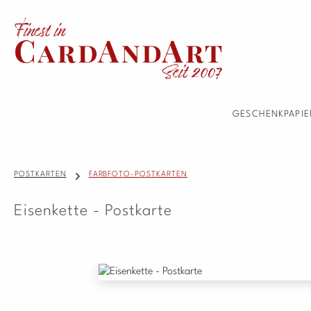
 Hauptinhalt springen
Zur Suche springen
Zur Hauptnavigation springen
GESCHENKPAPIE
POSTKARTEN
FARBFOTO-POSTKARTEN
Eisenkette - Postkarte
Bildergalerie überspringen