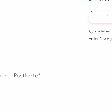
Sofort verfü
Produkt A
Zum Merkzett
Artikel-Nr.:
wg
en - Postkarte"