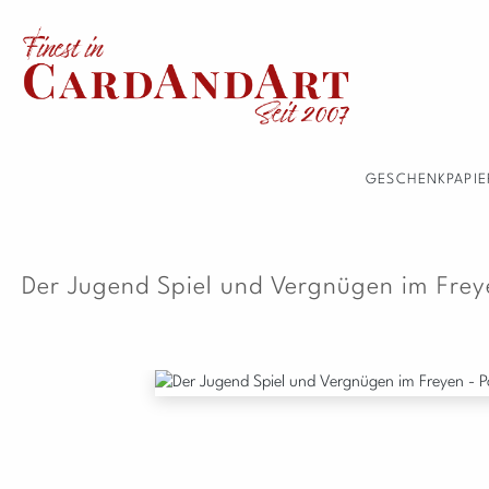
 Hauptinhalt springen
Zur Suche springen
Zur Hauptnavigation springen
GESCHENKPAPIE
Der Jugend Spiel und Vergnügen im Frey
Bildergalerie überspringen