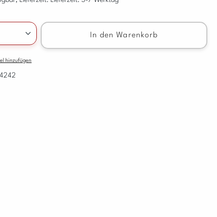
gbar, Lieferzeit: Lieferzeit: 3-7 Werktag
nzahl: Gib den gewünschten Wert ein oder benu
In den Warenkorb
el hinzufügen
4242