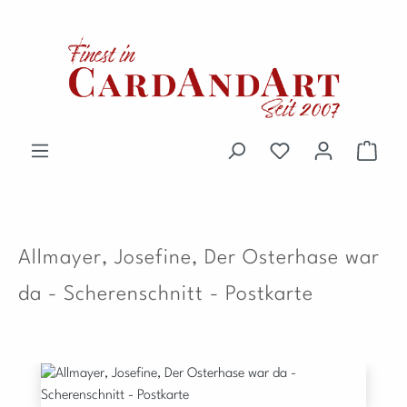
Zum Hauptinhalt springen
Du hast 0 Produkte 
Waren
Allmayer, Josefine, Der Osterhase war
da - Scherenschnitt - Postkarte
Bildergalerie überspringen